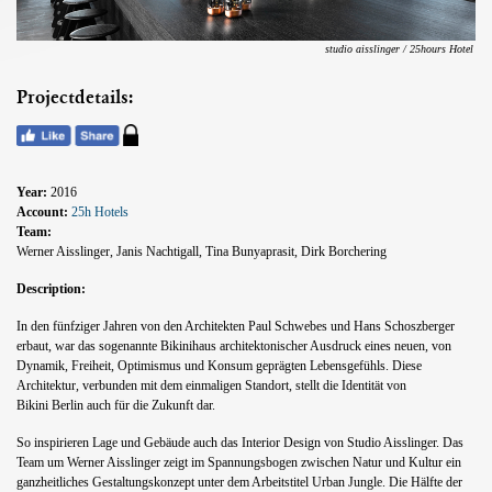
studio aisslinger / 25hours Hotel
Projectdetails:
Year:
2016
Account:
25h Hotels
Team:
Werner Aisslinger, Janis Nachtigall, Tina Bunyaprasit, Dirk Borchering
Description:
In den fünfziger Jahren von den Architekten Paul Schwebes und
Hans Schoszberger
erbaut, war das sogenannte Bikinihaus
architektonischer Ausdruck eines neuen, von
Dynamik, Freiheit,
Optimismus und Konsum geprägten Lebensgefühls. Diese
Architektur,
verbunden mit dem einmaligen Standort, stellt die Identität von
Bikini
Berlin auch für die Zukunft dar.
So inspirieren Lage und Gebäude auch das Interior Design von
Studio Aisslinger. Das
Team um Werner Aisslinger zeigt im Spannungsbogen
zwischen Natur und Kultur ein
ganzheitliches Gestaltungskonzept unter
dem Arbeitstitel Urban Jungle. Die Hälfte der