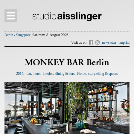
Berlin - Singapore
, Saturday, 8. August 2026
Visit us on
newsletter
-
imprint
MONKEY BAR Berlin
2014
bar
hotel
interior
dining & bars
Home
storytelling & spaces